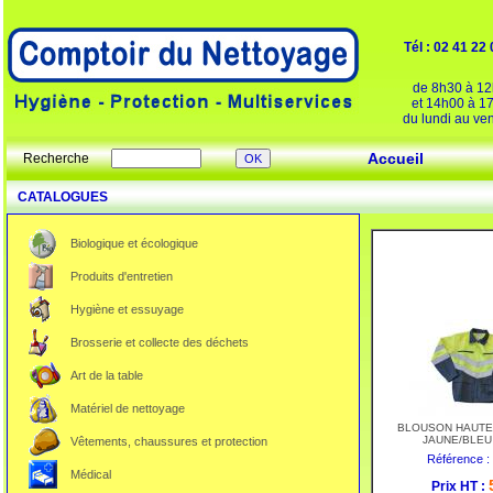
Tél : 02 41 22
de 8h30 à 1
et 14h00 à 1
du lundi au ve
Accueil
Recherche
CATALOGUES
Biologique et écologique
Produits d'entretien
Hygiène et essuyage
Brosserie et collecte des déchets
Art de la table
Matériel de nettoyage
BLOUSON HAUTE V
JAUNE/BLEU
Vêtements, chaussures et protection
Référence :
Médical
Prix HT :